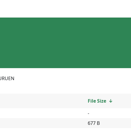
URUEN
File Size
↓
-
677 B