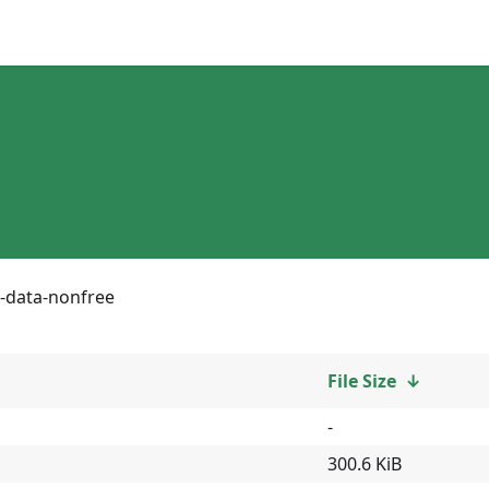
e-data-nonfree
File Size
↓
-
300.6 KiB