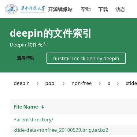
开源镜像站
帮助
下载
动态
deepin
的文件索引
Deepin 软件仓库
查看帮助
hustmirror-cli deploy
deepin
deepin
pool
non-free
x
xtid
File Name
↓
Parent directory/
xtide-data-nonfree_20100529.orig.tar.bz2