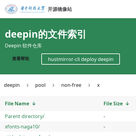
开源镜像站
deepin
的文件索引
Deepin 软件仓库
查看帮助
hustmirror-cli deploy
deepin
deepin
pool
non-free
x
File Name
↓
File Size
↓
Parent directory/
-
xfonts-naga10/
-