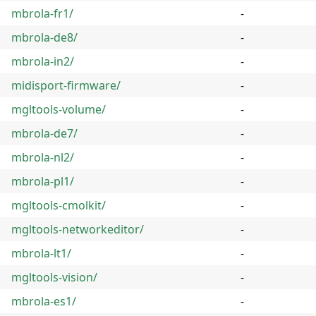
mbrola-fr1/
-
mbrola-de8/
-
mbrola-in2/
-
midisport-firmware/
-
mgltools-volume/
-
mbrola-de7/
-
mbrola-nl2/
-
mbrola-pl1/
-
mgltools-cmolkit/
-
mgltools-networkeditor/
-
mbrola-lt1/
-
mgltools-vision/
-
mbrola-es1/
-