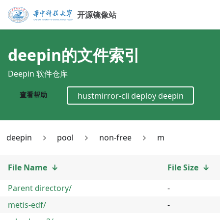
开源镜像站
deepin
的文件索引
Deepin 软件仓库
查看帮助
hustmirror-cli deploy
deepin
deepin
pool
non-free
m
File Name
↓
File Size
↓
Parent directory/
-
metis-edf/
-