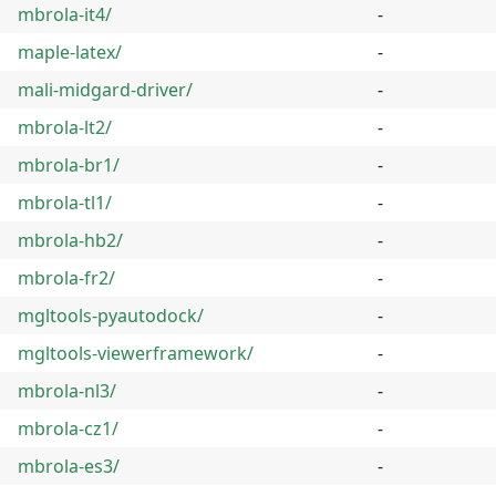
mbrola-it4/
-
maple-latex/
-
mali-midgard-driver/
-
mbrola-lt2/
-
mbrola-br1/
-
mbrola-tl1/
-
mbrola-hb2/
-
mbrola-fr2/
-
mgltools-pyautodock/
-
mgltools-viewerframework/
-
mbrola-nl3/
-
mbrola-cz1/
-
mbrola-es3/
-