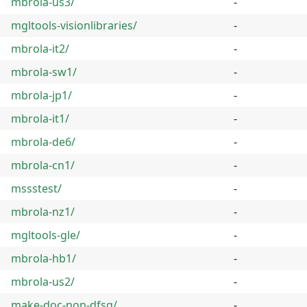
mbrola-us3/
-
mgltools-visionlibraries/
-
mbrola-it2/
-
mbrola-sw1/
-
mbrola-jp1/
-
mbrola-it1/
-
mbrola-de6/
-
mbrola-cn1/
-
mssstest/
-
mbrola-nz1/
-
mgltools-gle/
-
mbrola-hb1/
-
mbrola-us2/
-
make-doc-non-dfsg/
-