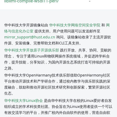
libxml-compile-wsdl11-perl/
-
华中科技大学开源镜像站由
华中科技大学网络空间安全学院
和
网
络与信息化办公室
提供支持。用户使用问题可以发送邮件至
mirror_support@hust.edu.cn
询问。该镜像站收录了主流开源软
件源、安装镜像、完整帮助文档和CLI工具支持。
华中科技大学开放原子开源俱乐部
践行开放、共享、协同、贡献的
理念， 专注于通用Linux和物联网操作系统领域，并促进跨学科合
作，提升技能，分享知识，为国内开源生态系统打造可持续的开源
之路。
华中科技大学OpenHarmany技术俱乐部借助OpenHarmony社区
平台推动开源技术和产学研合作，通过校内教学与俱乐部实践的深
度融合，鼓励和推动开源社区技术研究和创新探索，繁荣开源社区
生态。
华中科技大学Linux协会
是由华中科技大学在校的Linux爱好者自发
组织成立的学术科技类社团。协会旨在为Linux使用者提供一个可以
有效交流学习的平台，并推广校内外自由软件的使用，营造自由软