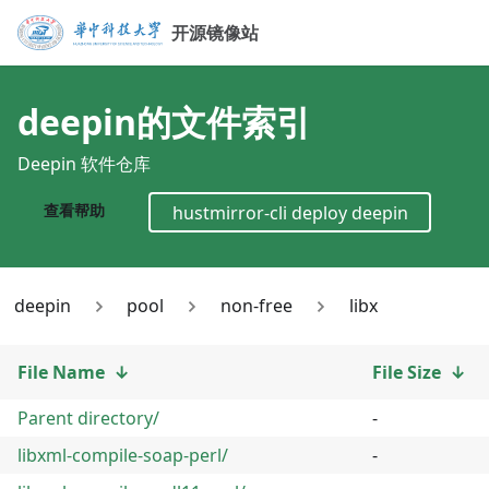
开源镜像站
deepin
的文件索引
Deepin 软件仓库
查看帮助
hustmirror-cli deploy
deepin
deepin
pool
non-free
libx
File Name
↓
File Size
↓
Parent directory/
-
libxml-compile-soap-perl/
-