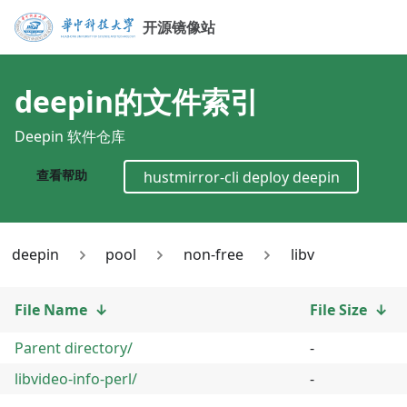
开源镜像站
deepin
的文件索引
Deepin 软件仓库
查看帮助
hustmirror-cli deploy
deepin
deepin
pool
non-free
libv
File Name
↓
File Size
↓
Parent directory/
-
libvideo-info-perl/
-