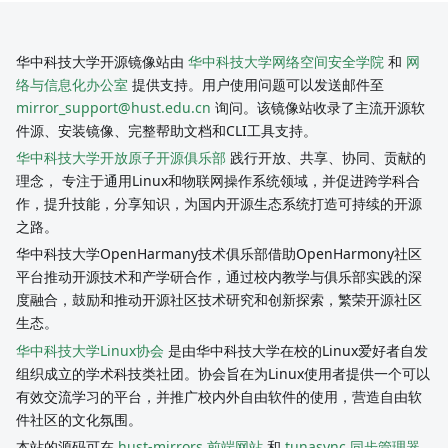
华中科技大学开源镜像站由
华中科技大学网络空间安全学院
和
网
络与信息化办公室
提供支持。用户使用问题可以发送邮件至
mirror_support@hust.edu.cn
询问。该镜像站收录了主流开源软
件源、安装镜像、完整帮助文档和CLI工具支持。
华中科技大学开放原子开源俱乐部
践行开放、共享、协同、贡献的
理念， 专注于通用Linux和物联网操作系统领域，并促进跨学科合
作，提升技能，分享知识，为国内开源生态系统打造可持续的开源
之路。
华中科技大学OpenHarmany技术俱乐部借助OpenHarmony社区
平台推动开源技术和产学研合作，通过校内教学与俱乐部实践的深
度融合，鼓励和推动开源社区技术研究和创新探索，繁荣开源社区
生态。
华中科技大学Linux协会
是由华中科技大学在校的Linux爱好者自发
组织成立的学术科技类社团。协会旨在为Linux使用者提供一个可以
有效交流学习的平台，并推广校内外自由软件的使用，营造自由软
件社区的文化氛围。
本站的源码可在
hust-mirrors 前端网站
和
tunasync 同步管理器