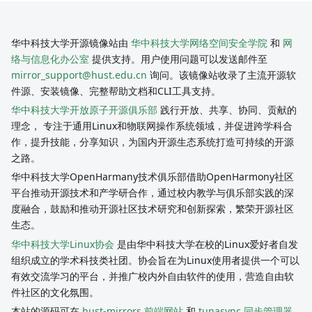
华中科技大学开源镜像站由
华中科技大学网络空间安全学院
和
网
络与信息化办公室
提供支持。用户使用问题可以发送邮件至
mirror_support@hust.edu.cn
询问。该镜像站收录了主流开源软
件源、安装镜像、完整帮助文档和CLI工具支持。
华中科技大学开放原子开源俱乐部
践行开放、共享、协同、贡献的
理念， 专注于通用Linux和物联网操作系统领域，并促进跨学科合
作，提升技能，分享知识，为国内开源生态系统打造可持续的开源
之路。
华中科技大学OpenHarmany技术俱乐部借助OpenHarmony社区
平台推动开源技术和产学研合作，通过校内教学与俱乐部实践的深
度融合，鼓励和推动开源社区技术研究和创新探索，繁荣开源社区
生态。
华中科技大学Linux协会
是由华中科技大学在校的Linux爱好者自发
组织成立的学术科技类社团。协会旨在为Linux使用者提供一个可以
有效交流学习的平台，并推广校内外自由软件的使用，营造自由软
件社区的文化氛围。
本站的源码可在
hust-mirrors 前端网站
和
tunasync 同步管理器