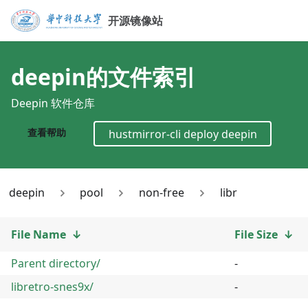
开源镜像站
deepin
的文件索引
Deepin 软件仓库
查看帮助
hustmirror-cli deploy
deepin
deepin
pool
non-free
libr
File Name
↓
File Size
↓
Parent directory/
-
libretro-snes9x/
-