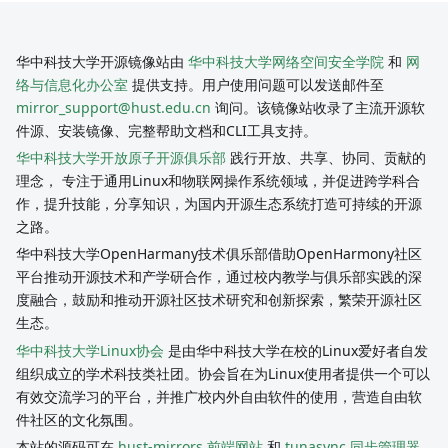
华中科技大学开源镜像站由
华中科技大学网络空间安全学院
和
网
络与信息化办公室
提供支持。用户使用问题可以发送邮件至
mirror_support@hust.edu.cn
询问。该镜像站收录了主流开源软
件源、安装镜像、完整帮助文档和CLI工具支持。
华中科技大学开放原子开源俱乐部
践行开放、共享、协同、贡献的
理念， 专注于通用Linux和物联网操作系统领域，并促进跨学科合
作，提升技能，分享知识，为国内开源生态系统打造可持续的开源
之路。
华中科技大学OpenHarmany技术俱乐部借助OpenHarmony社区
平台推动开源技术和产学研合作，通过校内教学与俱乐部实践的深
度融合，鼓励和推动开源社区技术研究和创新探索，繁荣开源社区
生态。
华中科技大学Linux协会
是由华中科技大学在校的Linux爱好者自发
组织成立的学术科技类社团。协会旨在为Linux使用者提供一个可以
有效交流学习的平台，并推广校内外自由软件的使用，营造自由软
件社区的文化氛围。
本站的源码可在
hust-mirrors 前端网站
和
tunasync 同步管理器