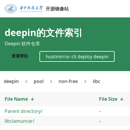
开源镜像站
deepin
的文件索引
Deepin 软件仓库
查看帮助
hustmirror-cli deploy
deepin
deepin
pool
non-free
libc
File Name
↓
File Size
↓
Parent directory/
-
libclamunrar/
-