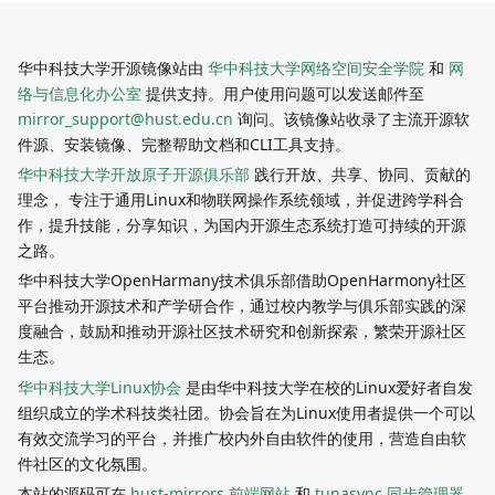
华中科技大学开源镜像站由
华中科技大学网络空间安全学院
和
网
络与信息化办公室
提供支持。用户使用问题可以发送邮件至
mirror_support@hust.edu.cn
询问。该镜像站收录了主流开源软
件源、安装镜像、完整帮助文档和CLI工具支持。
华中科技大学开放原子开源俱乐部
践行开放、共享、协同、贡献的
理念， 专注于通用Linux和物联网操作系统领域，并促进跨学科合
作，提升技能，分享知识，为国内开源生态系统打造可持续的开源
之路。
华中科技大学OpenHarmany技术俱乐部借助OpenHarmony社区
平台推动开源技术和产学研合作，通过校内教学与俱乐部实践的深
度融合，鼓励和推动开源社区技术研究和创新探索，繁荣开源社区
生态。
华中科技大学Linux协会
是由华中科技大学在校的Linux爱好者自发
组织成立的学术科技类社团。协会旨在为Linux使用者提供一个可以
有效交流学习的平台，并推广校内外自由软件的使用，营造自由软
件社区的文化氛围。
本站的源码可在
hust-mirrors 前端网站
和
tunasync 同步管理器