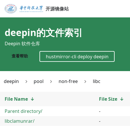
开源镜像站
deepin
的文件索引
Deepin 软件仓库
查看帮助
hustmirror-cli deploy
deepin
deepin
pool
non-free
libc
File Name
↓
File Size
↓
Parent directory/
-
libclamunrar/
-