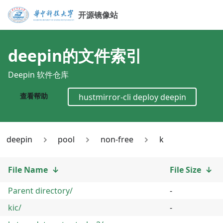
开源镜像站
deepin
的文件索引
Deepin 软件仓库
查看帮助
hustmirror-cli deploy
deepin
deepin
pool
non-free
k
File Name
↓
File Size
↓
Parent directory/
-
kic/
-