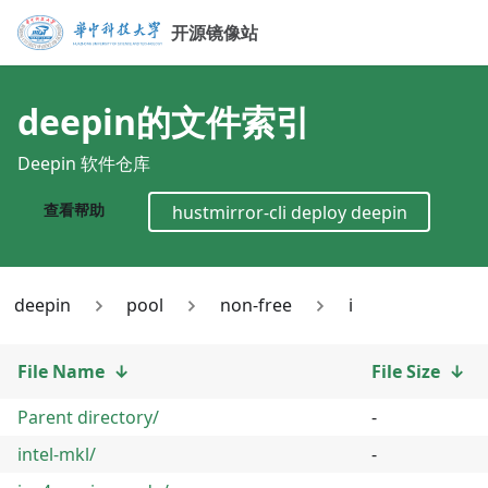
开源镜像站
deepin
的文件索引
Deepin 软件仓库
查看帮助
hustmirror-cli deploy
deepin
deepin
pool
non-free
i
File Name
↓
File Size
↓
Parent directory/
-
intel-mkl/
-