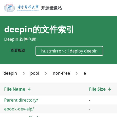
开源镜像站
deepin
的文件索引
Deepin 软件仓库
查看帮助
hustmirror-cli deploy
deepin
deepin
pool
non-free
e
File Name
↓
File Size
↓
Parent directory/
-
ebook-dev-alp/
-