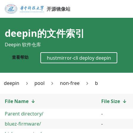
开源镜像站
deepin
的文件索引
Deepin 软件仓库
查看帮助
hustmirror-cli deploy
deepin
deepin
pool
non-free
b
File Name
↓
File Size
↓
Parent directory/
-
bluez-firmware/
-