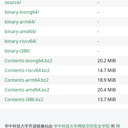
source/
-
binary-loong64/
-
binary-arm64/
-
binary-amd64/
-
binary-riscv64/
-
binary-i386/
-
Contents-loong64.bz2
20.2 MiB
Contents-riscv64.bz2
14.7 MiB
Contents-arm64.bz2
18.9 MiB
Contents-amd64.bz2
20.4 MiB
Contents-i386.bz2
13.7 MiB
华中科技大学开源镜像站由
华中科技大学网络空间安全学院
和
网