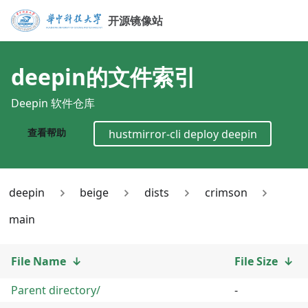
开源镜像站
deepin
的文件索引
Deepin 软件仓库
查看帮助
hustmirror-cli deploy
deepin
deepin
beige
dists
crimson
main
File Name
↓
File Size
↓
Parent directory/
-