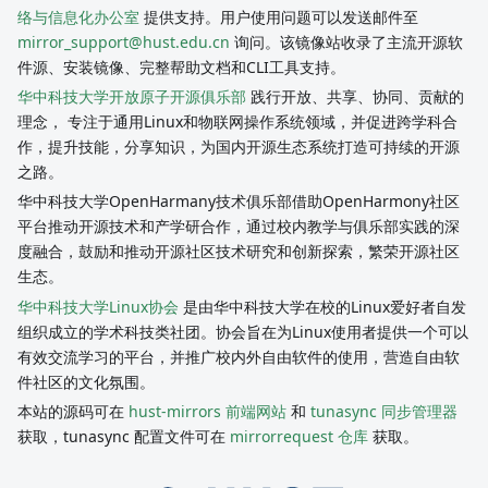
络与信息化办公室
提供支持。用户使用问题可以发送邮件至
mirror_support@hust.edu.cn
询问。该镜像站收录了主流开源软
件源、安装镜像、完整帮助文档和CLI工具支持。
华中科技大学开放原子开源俱乐部
践行开放、共享、协同、贡献的
理念， 专注于通用Linux和物联网操作系统领域，并促进跨学科合
作，提升技能，分享知识，为国内开源生态系统打造可持续的开源
之路。
华中科技大学OpenHarmany技术俱乐部借助OpenHarmony社区
平台推动开源技术和产学研合作，通过校内教学与俱乐部实践的深
度融合，鼓励和推动开源社区技术研究和创新探索，繁荣开源社区
生态。
华中科技大学Linux协会
是由华中科技大学在校的Linux爱好者自发
组织成立的学术科技类社团。协会旨在为Linux使用者提供一个可以
有效交流学习的平台，并推广校内外自由软件的使用，营造自由软
件社区的文化氛围。
本站的源码可在
hust-mirrors 前端网站
和
tunasync 同步管理器
获取，tunasync 配置文件可在
mirrorrequest 仓库
获取。