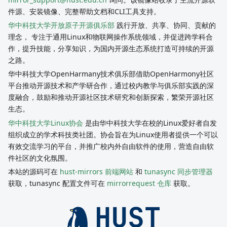
件源、安装镜像、完整帮助文档和CLI工具支持。
华中科技大学开放原子开源俱乐部
践行开放、共享、协同、贡献的
理念， 专注于通用Linux和物联网操作系统领域，并促进跨学科合
作，提升技能，分享知识，为国内开源生态系统打造可持续的开源
之路。
华中科技大学OpenHarmany技术俱乐部借助OpenHarmony社区
平台推动开源技术和产学研合作，通过校内教学与俱乐部实践的深
度融合，鼓励和推动开源社区技术研究和创新探索，繁荣开源社区
生态。
华中科技大学Linux协会
是由华中科技大学在校的Linux爱好者自发
组织成立的学术科技类社团。协会旨在为Linux使用者提供一个可以
有效交流学习的平台，并推广校内外自由软件的使用，营造自由软
件社区的文化氛围。
本站的源码可在
hust-mirrors 前端网站
和
tunasync 同步管理器
获取，tunasync 配置文件可在
mirrorrequest 仓库
获取。