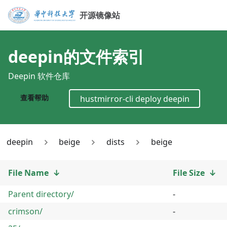
开源镜像站
deepin
的文件索引
Deepin 软件仓库
查看帮助
hustmirror-cli deploy
deepin
deepin
beige
dists
beige
File Name
↓
File Size
↓
Parent directory/
-
crimson/
-