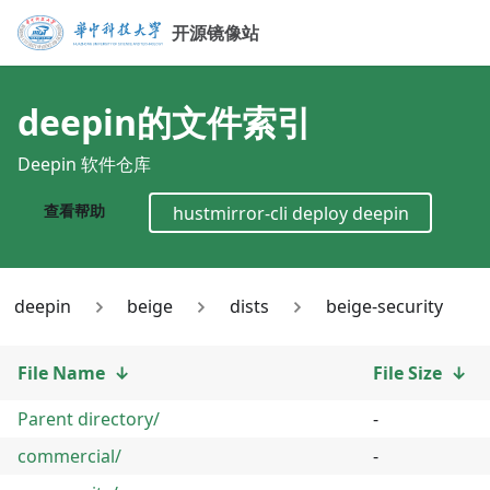
开源镜像站
deepin
的文件索引
Deepin 软件仓库
查看帮助
hustmirror-cli deploy
deepin
deepin
beige
dists
beige-security
File Name
↓
File Size
↓
Parent directory/
-
commercial/
-