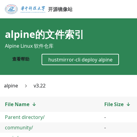
开源镜像站
alpine
的文件索引
Alpine Linux 软件仓库
查看帮助
hustmirror-cli deploy
alpine
alpine
v3.22
File Name
↓
File Size
↓
Parent directory/
-
community/
-