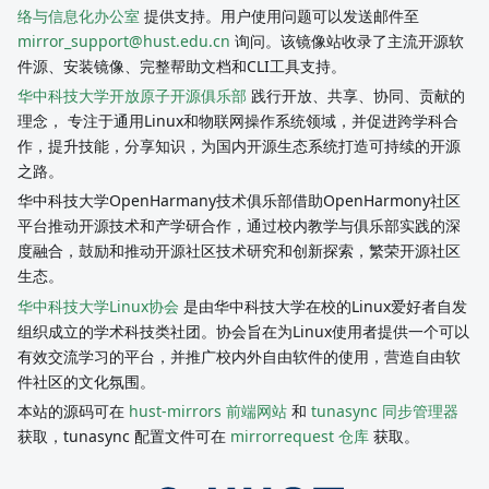
络与信息化办公室
提供支持。用户使用问题可以发送邮件至
mirror_support@hust.edu.cn
询问。该镜像站收录了主流开源软
件源、安装镜像、完整帮助文档和CLI工具支持。
华中科技大学开放原子开源俱乐部
践行开放、共享、协同、贡献的
理念， 专注于通用Linux和物联网操作系统领域，并促进跨学科合
作，提升技能，分享知识，为国内开源生态系统打造可持续的开源
之路。
华中科技大学OpenHarmany技术俱乐部借助OpenHarmony社区
平台推动开源技术和产学研合作，通过校内教学与俱乐部实践的深
度融合，鼓励和推动开源社区技术研究和创新探索，繁荣开源社区
生态。
华中科技大学Linux协会
是由华中科技大学在校的Linux爱好者自发
组织成立的学术科技类社团。协会旨在为Linux使用者提供一个可以
有效交流学习的平台，并推广校内外自由软件的使用，营造自由软
件社区的文化氛围。
本站的源码可在
hust-mirrors 前端网站
和
tunasync 同步管理器
获取，tunasync 配置文件可在
mirrorrequest 仓库
获取。