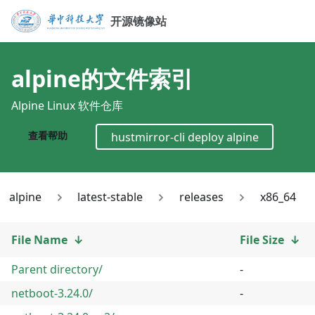
开源镜像站
alpine
的文件索引
Alpine Linux 软件仓库
查看帮助
hustmirror-cli deploy
alpine
alpine
latest-stable
releases
x86_64
File Name
↓
File Size
↓
Parent directory/
-
netboot-3.24.0/
-