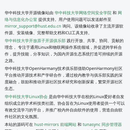
华中科技大学开源镜像站由
华中科技大学网络空间安全学院
和
网
络与信息化办公室
提供支持。用户使用问题可以发送邮件至
mirror_support@hust.edu.cn
询问。该镜像站收录了主流开源软
件源、安装镜像、完整帮助文档和CLI工具支持。
华中科技大学开放原子开源俱乐部
践行开放、共享、协同、贡献的
理念， 专注于通用Linux和物联网操作系统领域，并促进跨学科合
作，提升技能，分享知识，为国内开源生态系统打造可持续的开源
之路。
华中科技大学OpenHarmany技术俱乐部借助OpenHarmony社区
平台推动开源技术和产学研合作，通过校内教学与俱乐部实践的深
度融合，鼓励和推动开源社区技术研究和创新探索，繁荣开源社区
生态。
华中科技大学Linux协会
是由华中科技大学在校的Linux爱好者自发
组织成立的学术科技类社团。协会旨在为Linux使用者提供一个可以
有效交流学习的平台，并推广校内外自由软件的使用，营造自由软
件社区的文化氛围。
本站的源码可在
hust-mirrors 前端网站
和
tunasync 同步管理器