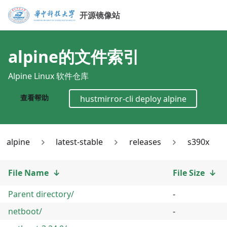
开源镜像站
alpine
的文件索引
Alpine Linux 软件仓库
查看帮助
hustmirror-cli deploy
alpine
alpine
latest-stable
releases
s390x
File Name
↓
File Size
↓
Parent directory/
-
netboot/
-