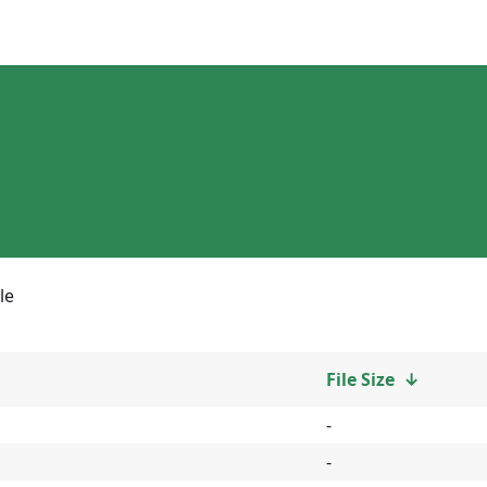
le
File Size
↓
-
-