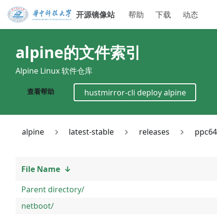
开源镜像站
帮助
下载
动态
alpine
的文件索引
Alpine Linux 软件仓库
查看帮助
hustmirror-cli deploy
alpine
alpine
latest-stable
releases
ppc64
File Name
↓
Parent directory/
netboot/