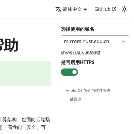
简体中文
GitHub
选择使用的域名
帮助
mirrors.hust.edu.cn
该域名线路为
双栈线路
是否启用HTTPS
Anolis OS 简介与软件管理
一键换源
支持多计算架构，也面向云端场
供稳定、高性能、安全、可