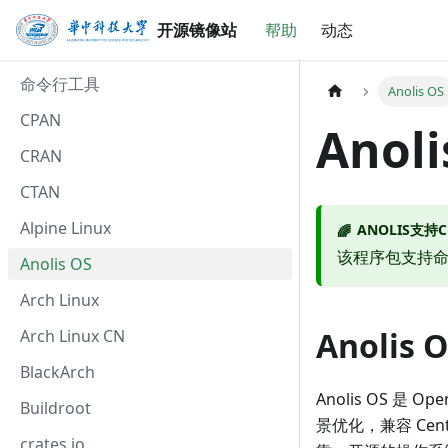
开源镜像站
帮助
动态
命令行工具
Anolis OS
CPAN
Ano
CRAN
CTAN
Alpine Linux
ANOLIS支持C
🌈
该程序包支持
Anolis OS
Arch Linux
Anoli
Arch Linux CN
BlackArch
Anolis OS 
Buildroot
景优化，兼容 Ce
crates.io