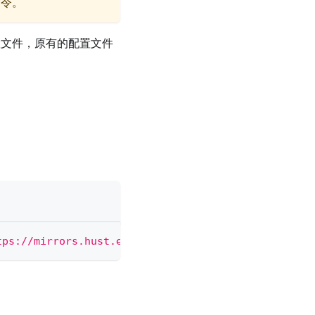
命令。
文件，原有的配置文件
tps://mirrors.hust.edu.cn|g"
 /etc/yum.repos.d/*.re