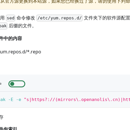
于从官方源更换到本站源，如果您已经换过了源，请勿使用下列
使用
命令修改
文件夹下的软件源配置
sed
/etc/yum.repos.d/
后缀的文件。
bak
件中的内容
um.repos.d/*.repo
户
bak
-E
-e
"s|https?://(mirrors\.openanolis\.cn)|ht
存
件包索引