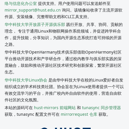
络与信息化办公室
提供支持。用户使用问题可以发送邮件至
mirror_support@hust.edu.cn
询问。该镜像站收录了主流开源软
件源、安装镜像、完整帮助文档和CLI工具支持。
华中科技大学开放原子开源俱乐部
践行开放、共享、协同、贡献的
理念， 专注于通用Linux和物联网操作系统领域，并促进跨学科合
作，提升技能，分享知识，为国内开源生态系统打造可持续的开源
之路。
华中科技大学OpenHarmany技术俱乐部借助OpenHarmony社区
平台推动开源技术和产学研合作，通过校内教学与俱乐部实践的深
度融合，鼓励和推动开源社区技术研究和创新探索，繁荣开源社区
生态。
华中科技大学Linux协会
是由华中科技大学在校的Linux爱好者自发
组织成立的学术科技类社团。协会旨在为Linux使用者提供一个可以
有效交流学习的平台，并推广校内外自由软件的使用，营造自由软
件社区的文化氛围。
本站的源码可在
hust-mirrors 前端网站
和
tunasync 同步管理器
获取，tunasync 配置文件可在
mirrorrequest 仓库
获取。