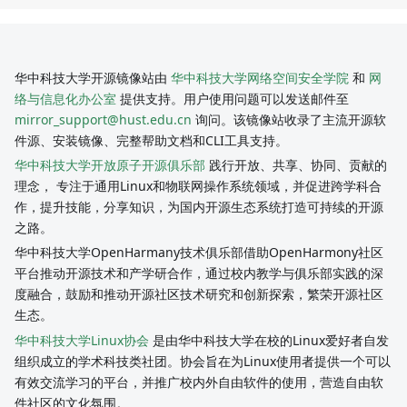
华中科技大学开源镜像站由
华中科技大学网络空间安全学院
和
网
络与信息化办公室
提供支持。用户使用问题可以发送邮件至
mirror_support@hust.edu.cn
询问。该镜像站收录了主流开源软
件源、安装镜像、完整帮助文档和CLI工具支持。
华中科技大学开放原子开源俱乐部
践行开放、共享、协同、贡献的
理念， 专注于通用Linux和物联网操作系统领域，并促进跨学科合
作，提升技能，分享知识，为国内开源生态系统打造可持续的开源
之路。
华中科技大学OpenHarmany技术俱乐部借助OpenHarmony社区
平台推动开源技术和产学研合作，通过校内教学与俱乐部实践的深
度融合，鼓励和推动开源社区技术研究和创新探索，繁荣开源社区
生态。
华中科技大学Linux协会
是由华中科技大学在校的Linux爱好者自发
组织成立的学术科技类社团。协会旨在为Linux使用者提供一个可以
有效交流学习的平台，并推广校内外自由软件的使用，营造自由软
件社区的文化氛围。