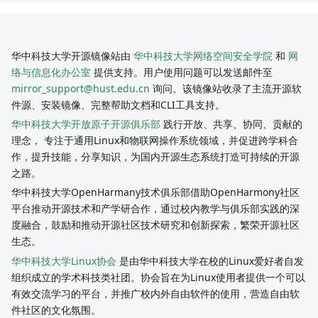
华中科技大学开源镜像站由
华中科技大学网络空间安全学院
和
网
络与信息化办公室
提供支持。用户使用问题可以发送邮件至
mirror_support@hust.edu.cn
询问。该镜像站收录了主流开源软
件源、安装镜像、完整帮助文档和CLI工具支持。
华中科技大学开放原子开源俱乐部
践行开放、共享、协同、贡献的
理念， 专注于通用Linux和物联网操作系统领域，并促进跨学科合
作，提升技能，分享知识，为国内开源生态系统打造可持续的开源
之路。
华中科技大学OpenHarmany技术俱乐部借助OpenHarmony社区
平台推动开源技术和产学研合作，通过校内教学与俱乐部实践的深
度融合，鼓励和推动开源社区技术研究和创新探索，繁荣开源社区
生态。
华中科技大学Linux协会
是由华中科技大学在校的Linux爱好者自发
组织成立的学术科技类社团。协会旨在为Linux使用者提供一个可以
有效交流学习的平台，并推广校内外自由软件的使用，营造自由软
件社区的文化氛围。