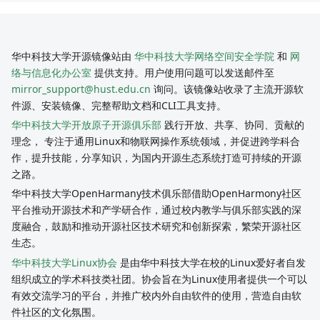
华中科技大学开源镜像站由
华中科技大学网络空间安全学院
和
网
络与信息化办公室
提供支持。用户使用问题可以发送邮件至
mirror_support@hust.edu.cn
询问。该镜像站收录了主流开源软
件源、安装镜像、完整帮助文档和CLI工具支持。
华中科技大学开放原子开源俱乐部
践行开放、共享、协同、贡献的
理念， 专注于通用Linux和物联网操作系统领域，并促进跨学科合
作，提升技能，分享知识，为国内开源生态系统打造可持续的开源
之路。
华中科技大学OpenHarmany技术俱乐部借助OpenHarmony社区
平台推动开源技术和产学研合作，通过校内教学与俱乐部实践的深
度融合，鼓励和推动开源社区技术研究和创新探索，繁荣开源社区
生态。
华中科技大学Linux协会
是由华中科技大学在校的Linux爱好者自发
组织成立的学术科技类社团。协会旨在为Linux使用者提供一个可以
有效交流学习的平台，并推广校内外自由软件的使用，营造自由软
件社区的文化氛围。