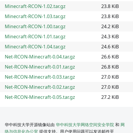
Minecraft-RCON-1.02.tar.gz
23.8 KiB
Minecraft-RCON-1.03.tar.gz
23.8 KiB
Minecraft-RCON-1.00.tar.gz
24.2 KiB
Minecraft-RCON-1.01.tar.gz
24.3 KiB
Minecraft-RCON-1.04.tar.gz
24.6 KiB
Net-RCON-Minecraft-0.04.tar.gz
26.6 KiB
Net-RCON-Minecraft-0.01.tar.gz
26.8 KiB
Net-RCON-Minecraft-0.03.tar.gz
27.0 KiB
Net-RCON-Minecraft-0.02.tar.gz
27.0 KiB
Net-RCON-Minecraft-0.05.tar.gz
27.2 KiB
华中科技大学开源镜像站由
华中科技大学网络空间安全学院
和
网
络与信息化办公室
提供支持。用户使用问题可以发送邮件至