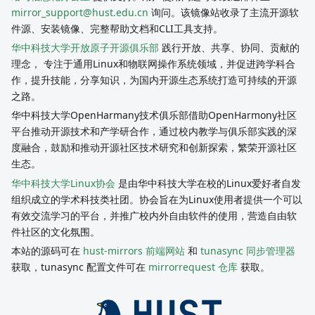
mirror_support@hust.edu.cn
询问。该镜像站收录了主流开源软
件源、安装镜像、完整帮助文档和CLI工具支持。
华中科技大学开放原子开源俱乐部
践行开放、共享、协同、贡献的
理念， 专注于通用Linux和物联网操作系统领域，并促进跨学科合
作，提升技能，分享知识，为国内开源生态系统打造可持续的开源
之路。
华中科技大学OpenHarmany技术俱乐部借助OpenHarmony社区
平台推动开源技术和产学研合作，通过校内教学与俱乐部实践的深
度融合，鼓励和推动开源社区技术研究和创新探索，繁荣开源社区
生态。
华中科技大学Linux协会
是由华中科技大学在校的Linux爱好者自发
组织成立的学术科技类社团。协会旨在为Linux使用者提供一个可以
有效交流学习的平台，并推广校内外自由软件的使用，营造自由软
件社区的文化氛围。
本站的源码可在
hust-mirrors 前端网站
和
tunasync 同步管理器
获取，tunasync 配置文件可在
mirrorrequest 仓库
获取。