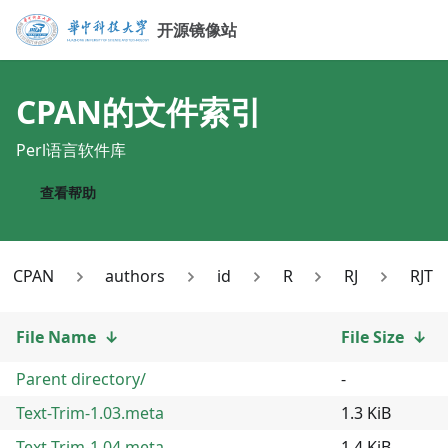
开源镜像站
CPAN
的文件索引
Perl语言软件库
查看帮助
CPAN
authors
id
R
RJ
RJT
File Name
↓
File Size
↓
Parent directory/
-
Text-Trim-1.03.meta
1.3 KiB
Text-Trim-1.04.meta
1.4 KiB