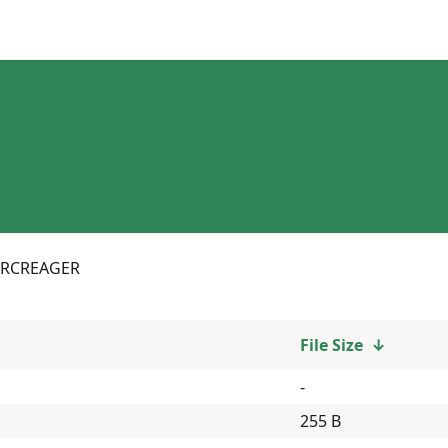
RCREAGER
File Size
↓
-
255 B