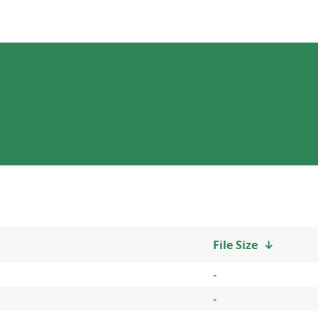
File Size
↓
-
-