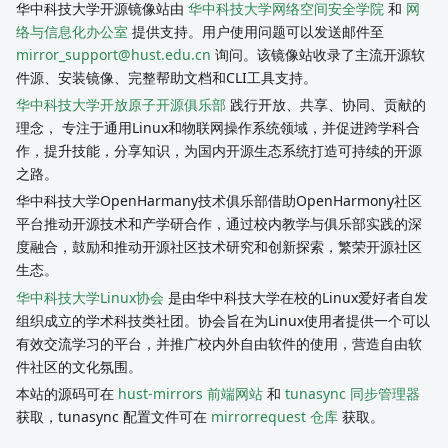
华中科技大学开源镜像站由
华中科技大学网络空间安全学院
和
网
络与信息化办公室
提供支持。用户使用问题可以发送邮件至
mirror_support@hust.edu.cn
询问。该镜像站收录了主流开源软
件源、安装镜像、完整帮助文档和CLI工具支持。
华中科技大学开放原子开源俱乐部
践行开放、共享、协同、贡献的
理念， 专注于通用Linux和物联网操作系统领域，并促进跨学科合
作，提升技能，分享知识，为国内开源生态系统打造可持续的开源
之路。
华中科技大学OpenHarmany技术俱乐部借助OpenHarmony社区
平台推动开源技术和产学研合作，通过校内教学与俱乐部实践的深
度融合，鼓励和推动开源社区技术研究和创新探索，繁荣开源社区
生态。
华中科技大学Linux协会
是由华中科技大学在校的Linux爱好者自发
组织成立的学术科技类社团。协会旨在为Linux使用者提供一个可以
有效交流学习的平台，并推广校内外自由软件的使用，营造自由软
件社区的文化氛围。
本站的源码可在
hust-mirrors 前端网站
和
tunasync 同步管理器
获取，tunasync 配置文件可在
mirrorrequest 仓库
获取。