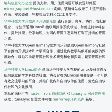
络与信息化办公室
提供支持。用户使用问题可以发送邮件至
mirror_support@hust.edu.cn
询问。该镜像站收录了主流开源软
件源、安装镜像、完整帮助文档和CLI工具支持。
华中科技大学开放原子开源俱乐部
践行开放、共享、协同、贡献的
理念， 专注于通用Linux和物联网操作系统领域，并促进跨学科合
作，提升技能，分享知识，为国内开源生态系统打造可持续的开源
之路。
华中科技大学OpenHarmany技术俱乐部借助OpenHarmony社区
平台推动开源技术和产学研合作，通过校内教学与俱乐部实践的深
度融合，鼓励和推动开源社区技术研究和创新探索，繁荣开源社区
生态。
华中科技大学Linux协会
是由华中科技大学在校的Linux爱好者自发
组织成立的学术科技类社团。协会旨在为Linux使用者提供一个可以
有效交流学习的平台，并推广校内外自由软件的使用，营造自由软
件社区的文化氛围。
本站的源码可在
hust-mirrors 前端网站
和
tunasync 同步管理器
获取，tunasync 配置文件可在
mirrorrequest 仓库
获取。