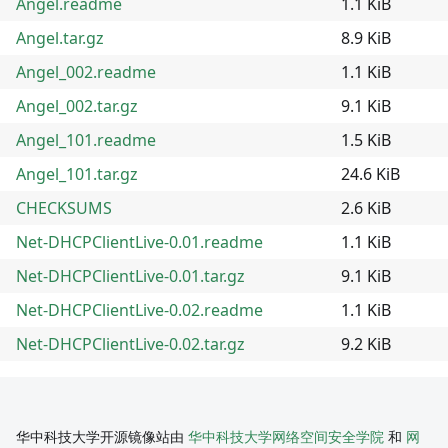
Angel.readme
1.1 KiB
Angel.tar.gz
8.9 KiB
Angel_002.readme
1.1 KiB
Angel_002.tar.gz
9.1 KiB
Angel_101.readme
1.5 KiB
Angel_101.tar.gz
24.6 KiB
CHECKSUMS
2.6 KiB
Net-DHCPClientLive-0.01.readme
1.1 KiB
Net-DHCPClientLive-0.01.tar.gz
9.1 KiB
Net-DHCPClientLive-0.02.readme
1.1 KiB
Net-DHCPClientLive-0.02.tar.gz
9.2 KiB
华中科技大学开源镜像站由
华中科技大学网络空间安全学院
和
网