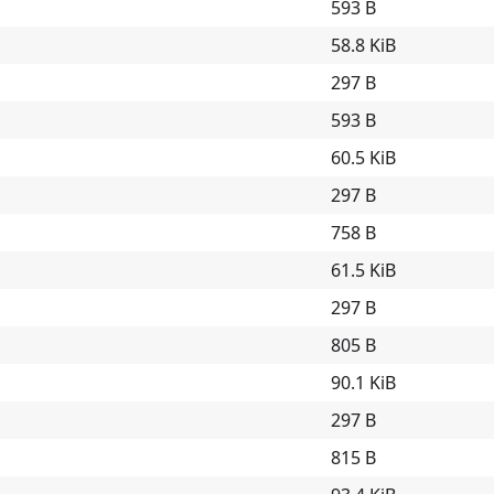
593 B
58.8 KiB
297 B
593 B
60.5 KiB
297 B
758 B
61.5 KiB
297 B
805 B
90.1 KiB
297 B
815 B