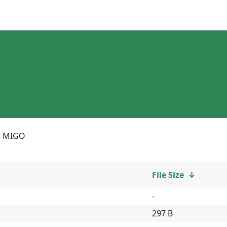
MIGO
File Size
↓
-
297 B