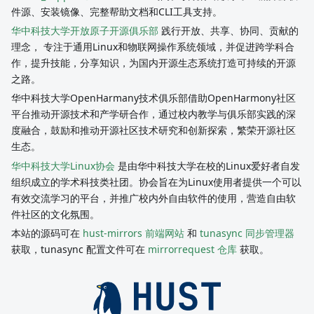
件源、安装镜像、完整帮助文档和CLI工具支持。
华中科技大学开放原子开源俱乐部
践行开放、共享、协同、贡献的
理念， 专注于通用Linux和物联网操作系统领域，并促进跨学科合
作，提升技能，分享知识，为国内开源生态系统打造可持续的开源
之路。
华中科技大学OpenHarmany技术俱乐部借助OpenHarmony社区
平台推动开源技术和产学研合作，通过校内教学与俱乐部实践的深
度融合，鼓励和推动开源社区技术研究和创新探索，繁荣开源社区
生态。
华中科技大学Linux协会
是由华中科技大学在校的Linux爱好者自发
组织成立的学术科技类社团。协会旨在为Linux使用者提供一个可以
有效交流学习的平台，并推广校内外自由软件的使用，营造自由软
件社区的文化氛围。
本站的源码可在
hust-mirrors 前端网站
和
tunasync 同步管理器
获取，tunasync 配置文件可在
mirrorrequest 仓库
获取。