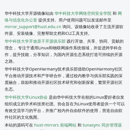
华中科技大学开源镜像站由
华中科技大学网络空间安全学院
和
网
络与信息化办公室
提供支持。用户使用问题可以发送邮件至
mirror_support@hust.edu.cn
询问。该镜像站收录了主流开源软
件源、安装镜像、完整帮助文档和CLI工具支持。
华中科技大学开放原子开源俱乐部
践行开放、共享、协同、贡献的
理念， 专注于通用Linux和物联网操作系统领域，并促进跨学科合
作，提升技能，分享知识，为国内开源生态系统打造可持续的开源
之路。
华中科技大学OpenHarmany技术俱乐部借助OpenHarmony社区
平台推动开源技术和产学研合作，通过校内教学与俱乐部实践的深
度融合，鼓励和推动开源社区技术研究和创新探索，繁荣开源社区
生态。
华中科技大学Linux协会
是由华中科技大学在校的Linux爱好者自发
组织成立的学术科技类社团。协会旨在为Linux使用者提供一个可以
有效交流学习的平台，并推广校内外自由软件的使用，营造自由软
件社区的文化氛围。
本站的源码可在
hust-mirrors 前端网站
和
tunasync 同步管理器