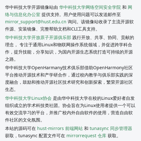
华中科技大学开源镜像站由
华中科技大学网络空间安全学院
和
网
络与信息化办公室
提供支持。用户使用问题可以发送邮件至
mirror_support@hust.edu.cn
询问。该镜像站收录了主流开源软
件源、安装镜像、完整帮助文档和CLI工具支持。
华中科技大学开放原子开源俱乐部
践行开放、共享、协同、贡献的
理念， 专注于通用Linux和物联网操作系统领域，并促进跨学科合
作，提升技能，分享知识，为国内开源生态系统打造可持续的开源
之路。
华中科技大学OpenHarmany技术俱乐部借助OpenHarmony社区
平台推动开源技术和产学研合作，通过校内教学与俱乐部实践的深
度融合，鼓励和推动开源社区技术研究和创新探索，繁荣开源社区
生态。
华中科技大学Linux协会
是由华中科技大学在校的Linux爱好者自发
组织成立的学术科技类社团。协会旨在为Linux使用者提供一个可以
有效交流学习的平台，并推广校内外自由软件的使用，营造自由软
件社区的文化氛围。
本站的源码可在
hust-mirrors 前端网站
和
tunasync 同步管理器
获取，tunasync 配置文件可在
mirrorrequest 仓库
获取。