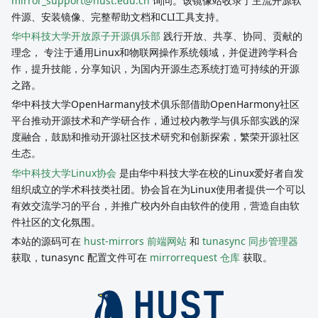
mirror_support@hust.edu.cn
询问。该镜像站收录了主流开源软
件源、安装镜像、完整帮助文档和CLI工具支持。
华中科技大学开放原子开源俱乐部
践行开放、共享、协同、贡献的
理念， 专注于通用Linux和物联网操作系统领域，并促进跨学科合
作，提升技能，分享知识，为国内开源生态系统打造可持续的开源
之路。
华中科技大学OpenHarmany技术俱乐部借助OpenHarmony社区
平台推动开源技术和产学研合作，通过校内教学与俱乐部实践的深
度融合，鼓励和推动开源社区技术研究和创新探索，繁荣开源社区
生态。
华中科技大学Linux协会
是由华中科技大学在校的Linux爱好者自发
组织成立的学术科技类社团。协会旨在为Linux使用者提供一个可以
有效交流学习的平台，并推广校内外自由软件的使用，营造自由软
件社区的文化氛围。
本站的源码可在
hust-mirrors 前端网站
和
tunasync 同步管理器
获取，tunasync 配置文件可在
mirrorrequest 仓库
获取。