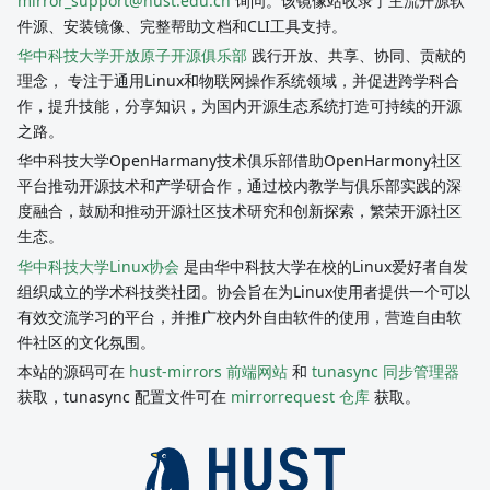
mirror_support@hust.edu.cn
询问。该镜像站收录了主流开源软
件源、安装镜像、完整帮助文档和CLI工具支持。
华中科技大学开放原子开源俱乐部
践行开放、共享、协同、贡献的
理念， 专注于通用Linux和物联网操作系统领域，并促进跨学科合
作，提升技能，分享知识，为国内开源生态系统打造可持续的开源
之路。
华中科技大学OpenHarmany技术俱乐部借助OpenHarmony社区
平台推动开源技术和产学研合作，通过校内教学与俱乐部实践的深
度融合，鼓励和推动开源社区技术研究和创新探索，繁荣开源社区
生态。
华中科技大学Linux协会
是由华中科技大学在校的Linux爱好者自发
组织成立的学术科技类社团。协会旨在为Linux使用者提供一个可以
有效交流学习的平台，并推广校内外自由软件的使用，营造自由软
件社区的文化氛围。
本站的源码可在
hust-mirrors 前端网站
和
tunasync 同步管理器
获取，tunasync 配置文件可在
mirrorrequest 仓库
获取。