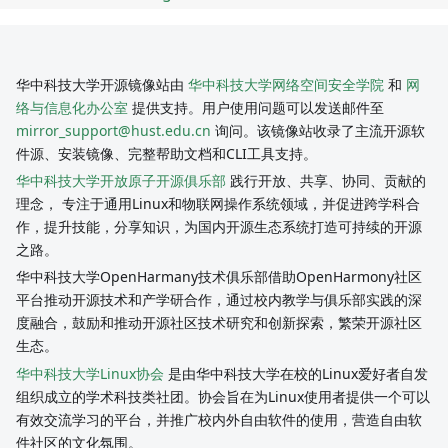
华中科技大学开源镜像站由
华中科技大学网络空间安全学院
和
网
络与信息化办公室
提供支持。用户使用问题可以发送邮件至
mirror_support@hust.edu.cn
询问。该镜像站收录了主流开源软
件源、安装镜像、完整帮助文档和CLI工具支持。
华中科技大学开放原子开源俱乐部
践行开放、共享、协同、贡献的
理念， 专注于通用Linux和物联网操作系统领域，并促进跨学科合
作，提升技能，分享知识，为国内开源生态系统打造可持续的开源
之路。
华中科技大学OpenHarmany技术俱乐部借助OpenHarmony社区
平台推动开源技术和产学研合作，通过校内教学与俱乐部实践的深
度融合，鼓励和推动开源社区技术研究和创新探索，繁荣开源社区
生态。
华中科技大学Linux协会
是由华中科技大学在校的Linux爱好者自发
组织成立的学术科技类社团。协会旨在为Linux使用者提供一个可以
有效交流学习的平台，并推广校内外自由软件的使用，营造自由软
件社区的文化氛围。