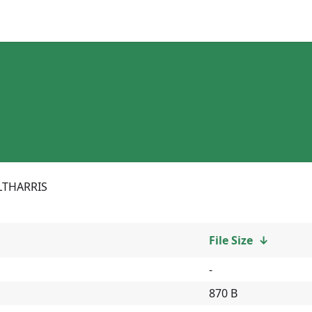
LTHARRIS
File Size
↓
-
870 B