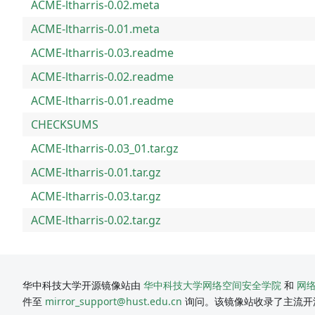
ACME-ltharris-0.02.meta
ACME-ltharris-0.01.meta
ACME-ltharris-0.03.readme
ACME-ltharris-0.02.readme
ACME-ltharris-0.01.readme
CHECKSUMS
ACME-ltharris-0.03_01.tar.gz
ACME-ltharris-0.01.tar.gz
ACME-ltharris-0.03.tar.gz
ACME-ltharris-0.02.tar.gz
华中科技大学开源镜像站由
华中科技大学网络空间安全学院
和
网
件至
mirror_support@hust.edu.cn
询问。该镜像站收录了主流开