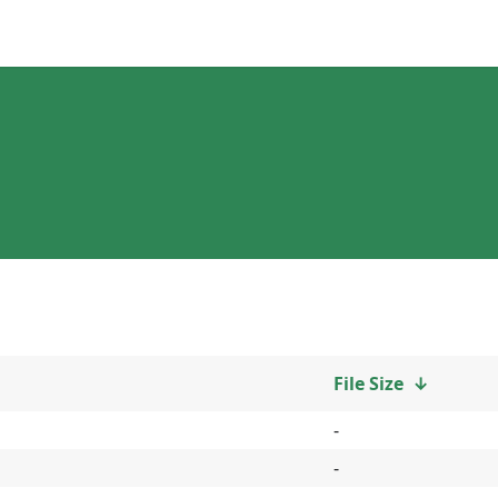
File Size
↓
-
-