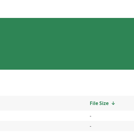
File Size
↓
-
-