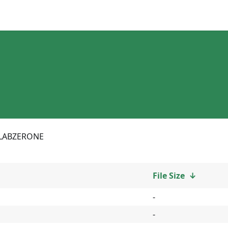
LABZERONE
File Size
↓
-
-