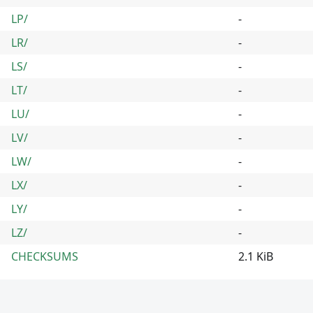
LP/
-
LR/
-
LS/
-
LT/
-
LU/
-
LV/
-
LW/
-
LX/
-
LY/
-
LZ/
-
CHECKSUMS
2.1 KiB