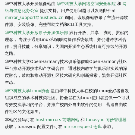
华中科技大学开源镜像站由
华中科技大学网络空间安全学院
和
网
络与信息化办公室
提供支持。用户使用问题可以发送邮件至
mirror_support@hust.edu.cn
询问。该镜像站收录了主流开源软
件源、安装镜像、完整帮助文档和CLI工具支持。
华中科技大学开放原子开源俱乐部
践行开放、共享、协同、贡献的
理念， 专注于通用Linux和物联网操作系统领域，并促进跨学科合
作，提升技能，分享知识，为国内开源生态系统打造可持续的开源
之路。
华中科技大学OpenHarmany技术俱乐部借助OpenHarmony社区
平台推动开源技术和产学研合作，通过校内教学与俱乐部实践的深
度融合，鼓励和推动开源社区技术研究和创新探索，繁荣开源社区
生态。
华中科技大学Linux协会
是由华中科技大学在校的Linux爱好者自发
组织成立的学术科技类社团。协会旨在为Linux使用者提供一个可以
有效交流学习的平台，并推广校内外自由软件的使用，营造自由软
件社区的文化氛围。
本站的源码可在
hust-mirrors 前端网站
和
tunasync 同步管理器
获取，tunasync 配置文件可在
mirrorrequest 仓库
获取。