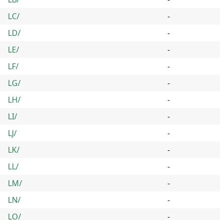
LC/
-
LD/
-
LE/
-
LF/
-
LG/
-
LH/
-
LI/
-
LJ/
-
LK/
-
LL/
-
LM/
-
LN/
-
LO/
-