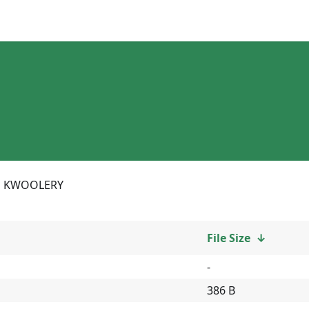
KWOOLERY
File Size
↓
-
386 B