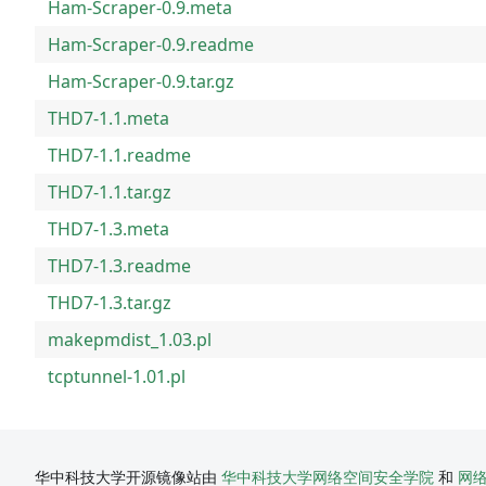
Ham-Scraper-0.9.meta
Ham-Scraper-0.9.readme
Ham-Scraper-0.9.tar.gz
THD7-1.1.meta
THD7-1.1.readme
THD7-1.1.tar.gz
THD7-1.3.meta
THD7-1.3.readme
THD7-1.3.tar.gz
makepmdist_1.03.pl
tcptunnel-1.01.pl
华中科技大学开源镜像站由
华中科技大学网络空间安全学院
和
网