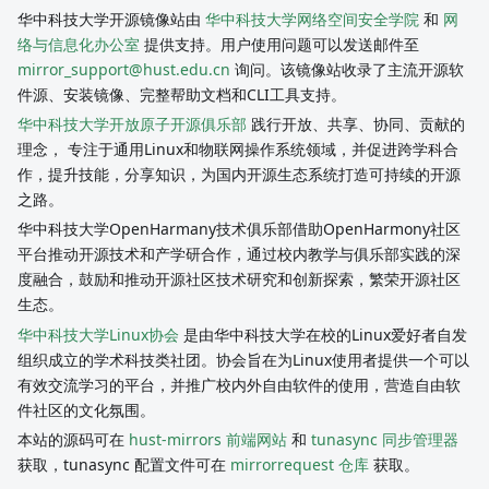
华中科技大学开源镜像站由
华中科技大学网络空间安全学院
和
网
络与信息化办公室
提供支持。用户使用问题可以发送邮件至
mirror_support@hust.edu.cn
询问。该镜像站收录了主流开源软
件源、安装镜像、完整帮助文档和CLI工具支持。
华中科技大学开放原子开源俱乐部
践行开放、共享、协同、贡献的
理念， 专注于通用Linux和物联网操作系统领域，并促进跨学科合
作，提升技能，分享知识，为国内开源生态系统打造可持续的开源
之路。
华中科技大学OpenHarmany技术俱乐部借助OpenHarmony社区
平台推动开源技术和产学研合作，通过校内教学与俱乐部实践的深
度融合，鼓励和推动开源社区技术研究和创新探索，繁荣开源社区
生态。
华中科技大学Linux协会
是由华中科技大学在校的Linux爱好者自发
组织成立的学术科技类社团。协会旨在为Linux使用者提供一个可以
有效交流学习的平台，并推广校内外自由软件的使用，营造自由软
件社区的文化氛围。
本站的源码可在
hust-mirrors 前端网站
和
tunasync 同步管理器
获取，tunasync 配置文件可在
mirrorrequest 仓库
获取。