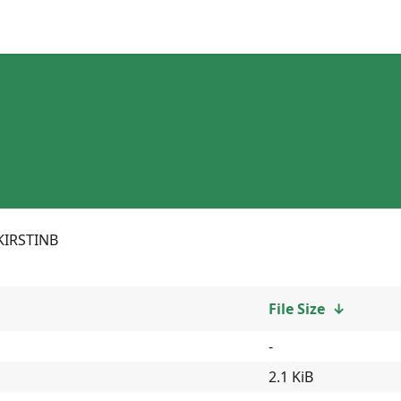
KIRSTINB
File Size
↓
-
2.1 KiB