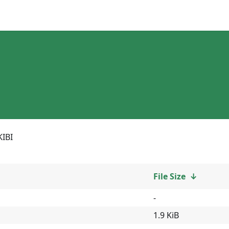
KIBI
File Size
↓
-
1.9 KiB