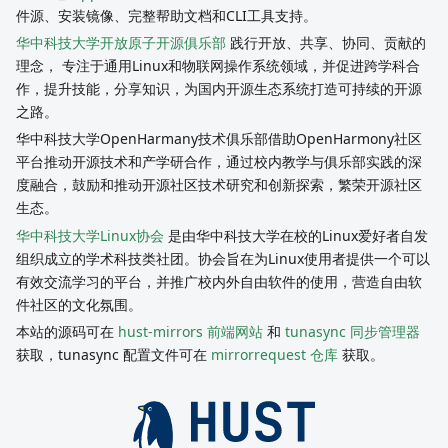
件源、安装镜像、完整帮助文档和CLI工具支持。
华中科技大学开放原子开源俱乐部
践行开放、共享、协同、贡献的
理念， 专注于通用Linux和物联网操作系统领域，并促进跨学科合
作，提升技能，分享知识，为国内开源生态系统打造可持续的开源
之路。
华中科技大学OpenHarmany技术俱乐部借助OpenHarmony社区
平台推动开源技术和产学研合作，通过校内教学与俱乐部实践的深
度融合，鼓励和推动开源社区技术研究和创新探索，繁荣开源社区
生态。
华中科技大学Linux协会
是由华中科技大学在校的Linux爱好者自发
组织成立的学术科技类社团。协会旨在为Linux使用者提供一个可以
有效交流学习的平台，并推广校内外自由软件的使用，营造自由软
件社区的文化氛围。
本站的源码可在
hust-mirrors 前端网站
和
tunasync 同步管理器
获取，tunasync 配置文件可在
mirrorrequest 仓库
获取。