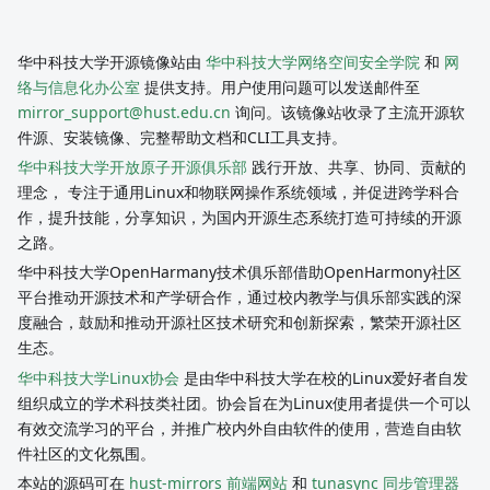
华中科技大学开源镜像站由
华中科技大学网络空间安全学院
和
网
络与信息化办公室
提供支持。用户使用问题可以发送邮件至
mirror_support@hust.edu.cn
询问。该镜像站收录了主流开源软
件源、安装镜像、完整帮助文档和CLI工具支持。
华中科技大学开放原子开源俱乐部
践行开放、共享、协同、贡献的
理念， 专注于通用Linux和物联网操作系统领域，并促进跨学科合
作，提升技能，分享知识，为国内开源生态系统打造可持续的开源
之路。
华中科技大学OpenHarmany技术俱乐部借助OpenHarmony社区
平台推动开源技术和产学研合作，通过校内教学与俱乐部实践的深
度融合，鼓励和推动开源社区技术研究和创新探索，繁荣开源社区
生态。
华中科技大学Linux协会
是由华中科技大学在校的Linux爱好者自发
组织成立的学术科技类社团。协会旨在为Linux使用者提供一个可以
有效交流学习的平台，并推广校内外自由软件的使用，营造自由软
件社区的文化氛围。
本站的源码可在
hust-mirrors 前端网站
和
tunasync 同步管理器