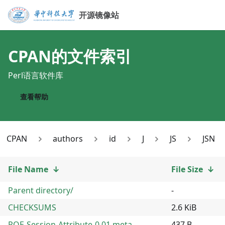
开源镜像站
CPAN
的文件索引
Perl语言软件库
查看帮助
CPAN
authors
id
J
JS
JSN
File Name
↓
File Size
↓
Parent directory/
-
CHECKSUMS
2.6 KiB
POE-Session-Attribute-0.01.meta
437 B